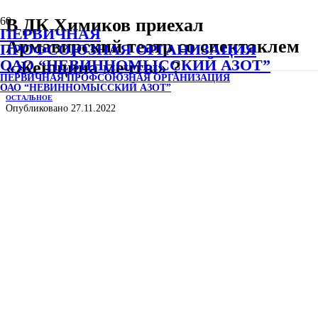
В ДК Химиков приехал
ПЕРВИЧНАЯ
Армавирский театр со спектаклем
ПРОФСОЮЗНАЯ ОРГАНИЗАЦИЯ
ОАО “НЕВИННОМЫССКИЙ АЗОТ”
«Женщина мечты» ?
ПЕРВИЧНАЯ ПРОФСОЮЗНАЯ ОРГАНИЗАЦИЯ
ОАО “НЕВИННОМЫССКИЙ АЗОТ”
ОСТАЛЬНОЕ
Опубликовано
27.11.2022