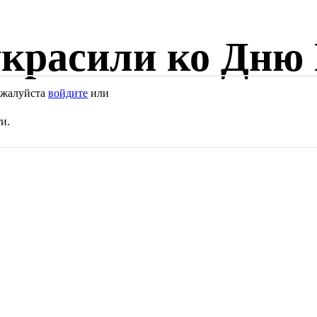
украсили ко Дню
Пожалуйста
войдите
или
и.