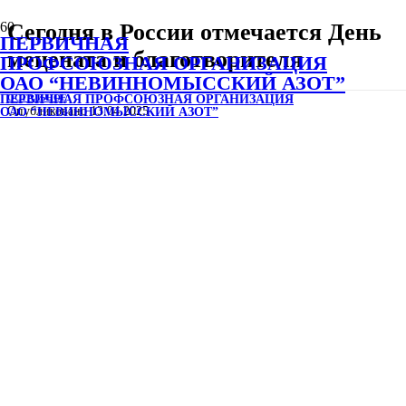
Сегодня в России отмечается День
ПЕРВИЧНАЯ
мецената и благотворителя
ПРОФСОЮЗНАЯ ОРГАНИЗАЦИЯ
ОАО “НЕВИННОМЫССКИЙ АЗОТ”
ПЕРВИЧНАЯ ПРОФСОЮЗНАЯ ОРГАНИЗАЦИЯ
ОСТАЛЬНОЕ
Опубликовано
13.04.2025
ОАО “НЕВИННОМЫССКИЙ АЗОТ”