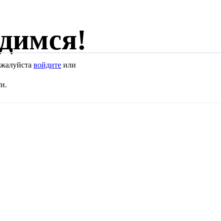
димся!
Пожалуйста
войдите
или
и.