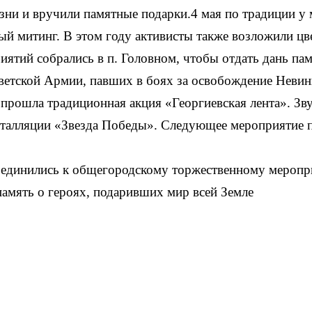
ни и вручили памятные подарки.4 мая по традиции у 
й митинг. В этом году активисты также возложили цв
риятий собрались в п. Головном, чтобы отдать дань п
етской Армии, павших в боях за освобождение Невинн
рошла традиционная акция «Георгиевская лента». Зву
сталляции «Звезда Победы». Следующее мероприятие по
оединились к общегородскому торжественному меропр
память о героях, подаривших мир всей Земле