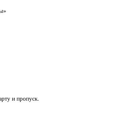
цы»
рту и пропуск.