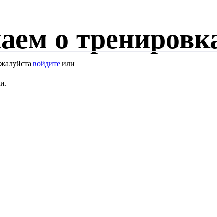
аем о тренировк
Пожалуйста
войдите
или
и.